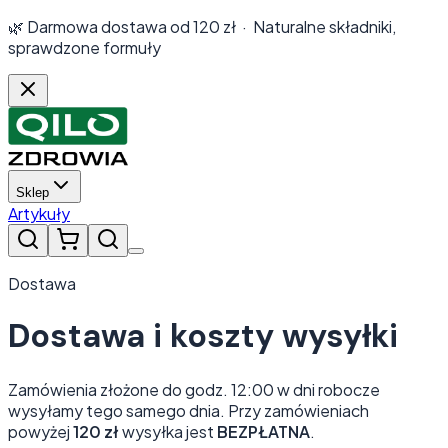
🌿 Darmowa dostawa od
120
zł · Naturalne składniki,
sprawdzone formuły
Sklep
Artykuły
Dostawa
Dostawa i koszty wysyłki
Zamówienia złożone do godz. 12:00 w dni robocze
wysyłamy tego samego dnia. Przy zamówieniach
powyżej
120
zł
wysyłka jest
BEZPŁATNA
.