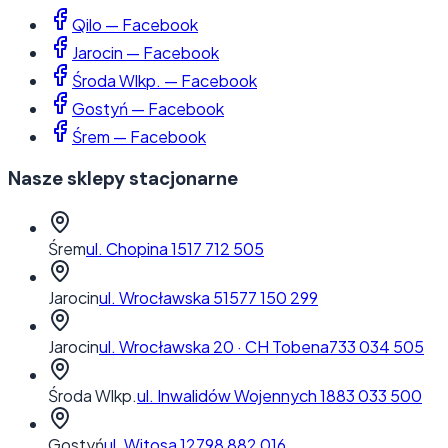
Qilo — Facebook
Jarocin
— Facebook
Środa Wlkp.
— Facebook
Gostyń
— Facebook
Śrem
— Facebook
Nasze sklepy stacjonarne
Śrem
ul. Chopina 1
517 712 505
Jarocin
ul. Wrocławska 51
577 150 299
Jarocin
ul. Wrocławska 20
·
CH Tobena
733 034 505
Środa Wlkp.
ul. Inwalidów Wojennych 1
883 033 500
Gostyń
ul. Witosa 12
798 882 016