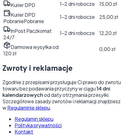
1–2 dni robocze
15,00 zł
Kurier DPD
Kurier DPD
1–2 dni robocze
25,00 zł
Pobranie
Pobranie
InPost Paczkomat
1–2 dni robocze
12,20 zł
24/7
Darmowa wysyłka od
0,00 zł
120
zł
Zwroty i reklamacje
Zgodnie z przepisami przysługuje Ci prawo do zwrotu
towaru bez podawania przyczyny w ciągu
14 dni
kalendarzowych
od daty otrzymania przesyłki.
Szczegółowe zasady zwrotów i reklamacji znajdziesz
w
Regulaminie sklepu
.
Regulamin sklepu
Polityka prywatności
Kontakt