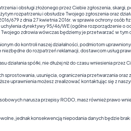
nia i obsługi złożonego przez Ciebie zgłoszenia, skargi, po
tym rozpatrzeniu i obsłudze Twojego zgłoszenia oraz działań 
2016/679 z dnia 27 kwietnia 2016r. w sprawie ochrony osób 
uchylenia dyrektywy 95/46/WE (ogólne rozporządzenie o och
ojego zdrowia wówczas będziemy je przetwarzać w tym celu 
nym do kontroli naszej działalności, podmiotom uprawnion
 niezbędne do rozpatrzeń reklamacji, dostawcom usług praw
iałania spółki, nie dłużej niż do czasu wniesienia przez C
ch sprostowania, usunięcia, ograniczenia przetwarzania ora
sze uprawnienia możesz zrealizować kontaktując się z nas
osobowych narusza przepisy RODO, masz również prawo wnie
lne, jednak konsekwencją niepodania danych będzie brak mo