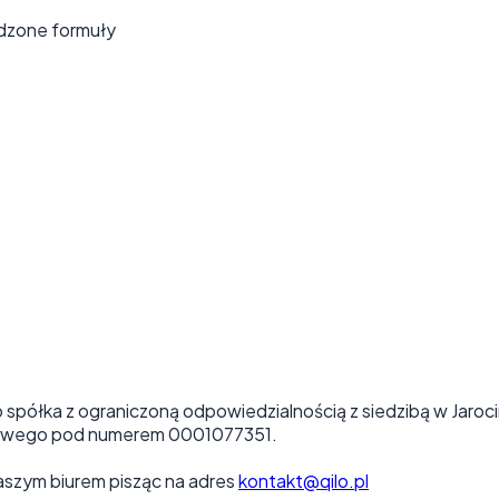
wdzone formuły
półka z ograniczoną odpowiedzialnością z siedzibą w Jarocin
ądowego pod numerem 0001077351.
szym biurem pisząc na adres
kontakt@qilo.pl