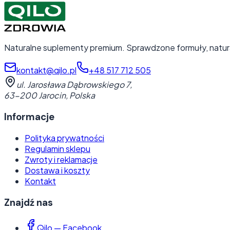
Naturalne suplementy premium. Sprawdzone formuły, natura
kontakt@qilo.pl
+48 517 712 505
ul. Jarosława Dąbrowskiego 7
,
63-200 Jarocin
,
Polska
Informacje
Polityka prywatności
Regulamin sklepu
Zwroty i reklamacje
Dostawa i koszty
Kontakt
Znajdź nas
Qilo — Facebook