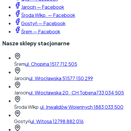
Jarocin
— Facebook
Środa Wlkp.
— Facebook
Gostyń
— Facebook
Śrem
— Facebook
Nasze sklepy stacjonarne
Śrem
ul. Chopina 1
517 712 505
Jarocin
ul. Wrocławska 51
577 150 299
Jarocin
ul. Wrocławska 20
·
CH Tobena
733 034 505
Środa Wlkp.
ul. Inwalidów Wojennych 1
883 033 500
Gostyń
ul. Witosa 12
798 882 016